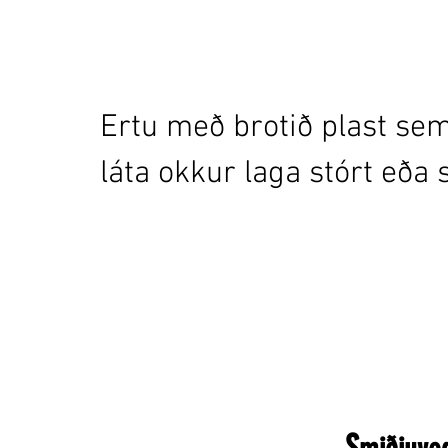
Ertu með brotið plast sem
láta okkur laga stórt eða